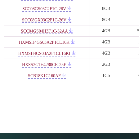
8GB
SCC08GS03C2F1C-26V
8GB
SCC08GX03C2F1C-26V
4GB
SCC04GS04H3F1C-32AA
4GB
HXMSH4GS03A2F1CL16K
4GB
HXMSH4GS03A2F1CL16KI
2GB
HXSS2GT64280CE-25E
1Gb
SCB18K1G160AF