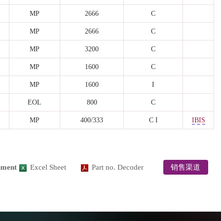
MP
2666
C
MP
2666
C
MP
3200
C
MP
1600
C
MP
1600
I
EOL
800
C
MP
400/333
C I
IBIS
ument
Excel Sheet
Part no. Decoder
销售渠道