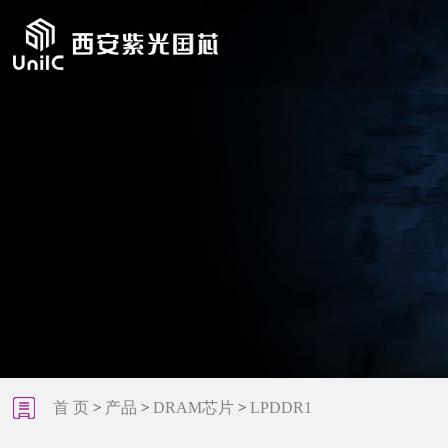
首 页
产品
DRAM芯片
LPDDR1
>
>
>