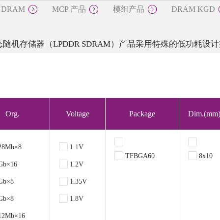
 DRAM
MCP 产品
模组产品
DRAM KGD
ECC DRAM
MCP 产品
模组产品
DR
随机存储器（LPDDR SDRAM）产品采用特殊的低功耗设
DDR
SO-DIMM
DDR2
U-DIMM
DDR3
R-DIMM
LPDDR
NV-DIMM
LPDDR4
Org.
Voltage
Package
Dim.(mm
LPDDR4x
28Mb×8
1.1V
TFBGA60
8x10
Gb×16
1.2V
Gb×8
1.35V
Gb×8
1.8V
12Mb×16