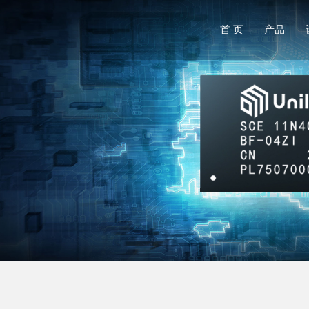
首 页
产品