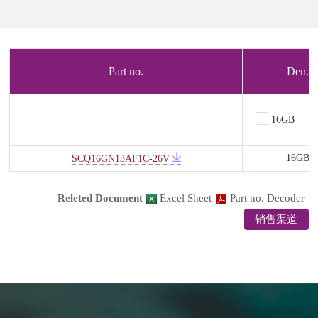
Part no.
Den.
16GB
16GB
SCQ16GN13AF1C-26V
Releted Document
Excel Sheet
Part no. Decoder
销售渠道