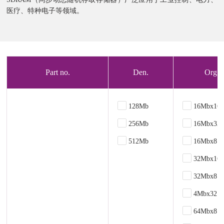
医疗、特种电子等领域。
Part no.
Den.
Org.
128Mb
16Mbx16
256Mb
16Mbx32
512Mb
16Mbx8
32Mbx16
32Mbx8
4Mbx32
64Mbx8