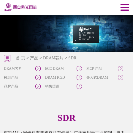
>
>
>
首 页
产品
DRAM芯片
SDR
DRAM芯片
ECC DRAM
MCP 产品
模组产品
DRAM KGD
嵌入式DRAM
品牌产品
销售渠道
SDR
SDRAM（同步动态随机存取存储器）广泛应用于工业控制、电力、