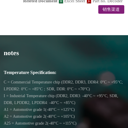
Releted Document
Excel Sheet
Part no. Decoder
销售渠道
notes
Temperature Specification:
C = Commercial Temperature chip (DDR2, DDR3, DDR4: 0°C ~ +95°C;
LPDDR2: 0°C ~ +85°C；SDR, DDR: 0°C ~ +70°C)
I = Industrial Temperature chip (DDR2, DDR3: -40°C ~ +95°C; SDR,
DDR, LPDDR2, LPDDR4: -40°C ~ +85°C)
A1 = Automotive grade 1(-40°C ~ +125°C)
A2 = Automotive grade 2(-40°C ~ +105°C)
A25 = Automotive grade 2(-40°C ~ +115°C)